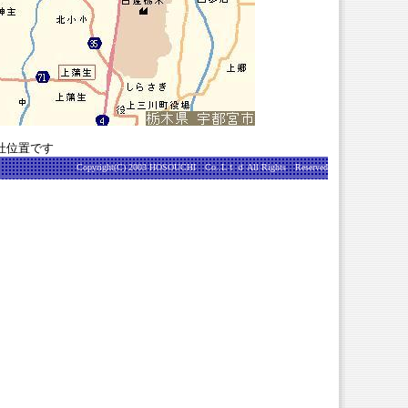
社位置です
Copyright(C) 2003 HOSOUCHI Co..Lｔｄ All Rights Reserved